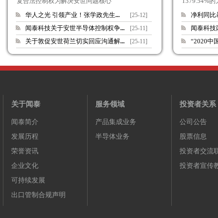
复合法控制权为解决安世问题核心
1379.54
华人之光 引领产业！张学政先生
...
净利同比
[25-12]
闻泰科技关于安世半导体控制权争
...
闻泰科技
[25-11]
关于敦促安世荷兰切实回应沟通解
...
“2020
[25-11]
关于闻泰
服务领域
投资者关系
闻泰简介
产品集成业务
公司公告
发展历程
半导体业务
股票信息
荣誉资讯
投资者交流
企业文化
投资者宣传
可持续发展
出口管制合规声明